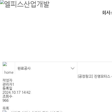
엘피스산업개발
철골, 공장, 강구조물,철골, 공장, 강구조물,철골, 공장, 강구조물
회사
완료공사
[공장창고] 진영모터스
작성자
관리자1
등록일
2024.10.17 14:42
조회수
966
목록