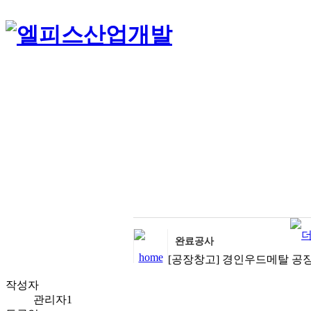
엘피스산업개발
철골, 공장, 강구조물,철골, 공장, 강구조물,철골, 공장, 강구조물
완료공사
[공장창고] 경인우드메탈 공
작성자
관리자1