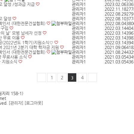
고 달성 /성과급 지급
관리자1
2023.02.06
336
관리자1
2022.11.18
277
관리자1
2022.08.29
279
사고 달성
관리자1
2022.08.10
377
 확인서 (대한전문건설협회)
관리자1
2022.08.04
380
 구입
관리자1
2022.03.14
404
세자의 날' 모범 납세자 선정
관리자1
2022.03.14
396
간 무료 이용
관리자1
2022.03.14
398
(2022년도 1학기)지원소식♡
관리자1
2022.03.14
394
녀 2021년 2분기 대학 학자금 지원
관리자1
2021.09.06
418
 확인서 (대한전문건설협회)
관리자1
2021.08.24
432
장 무료사용 소식
관리자1
2021.03.05
434
금 지원소식
관리자1
2021.03.05
436
1
2
4
3
지리 158-1)
net
rved.
[관리자]
[로그아웃]