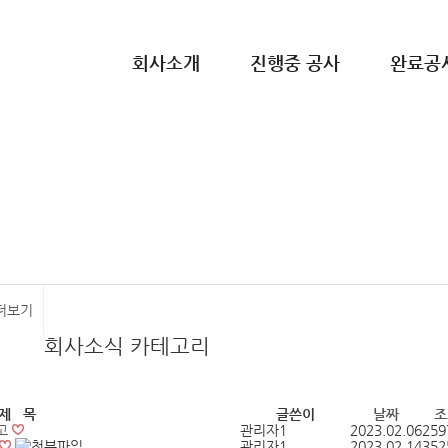
회사소개
진행중 공사
완료공
회사소식 카테고리
제 목
글쓴이
날짜
조
공고
관리자1
2023.02.06
259
관리자1
2023.02.14
352