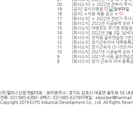
20
[회사소식]
※ 2022년 전부서 무사
19
[공지]
공사지명원
18
[공지]
※직원 채용 공고 ※
17
[회사소식]
※ 2022년 전반기 무
16
[회사소식]
2022년 시공능력 순위
15
[회사소식]
대명콘도 무기명 회원권
14
[회사소식]
2022년 3월 3일 '납
13
[회사소식]
전직원 골프연습장 1년
12
[회사소식]
장기근속자녀 대학등록금
11
[회사소식]
장기근속자 (5-10년)자
10
[회사소식]
2021년 시공능력 순위
9
[회사소식]
2021년 사원 골프연습
8
[회사소식]
장기 근속자 자녀 등록
처음
맨끝
(주)엘피스산업개발
|
대표 : 권미영
|
주소: 경기도 김포시 대곶면 용두로 59 (초원
전화: 031)985-6380~3
|
팩스: 031)985-6379
|
이메일 : elpissteel@hanmail.
Copyright 2019 ELPIS Industrial Development Co., Ltd. All Rights Rese