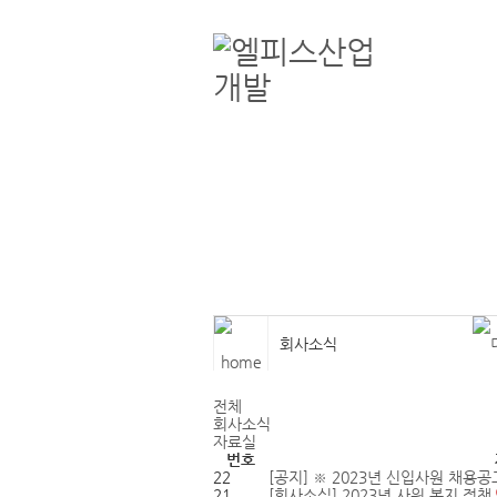
엘피스산업개발
철골, 공장, 강구조물,철골, 공장, 강구조물,철골, 공장, 강구조물
회사소식
전체
회사소식
자료실
번호
22
[공지]
※ 2023년 신입사원 채용
21
[회사소식]
2023년 사원 복지 정책