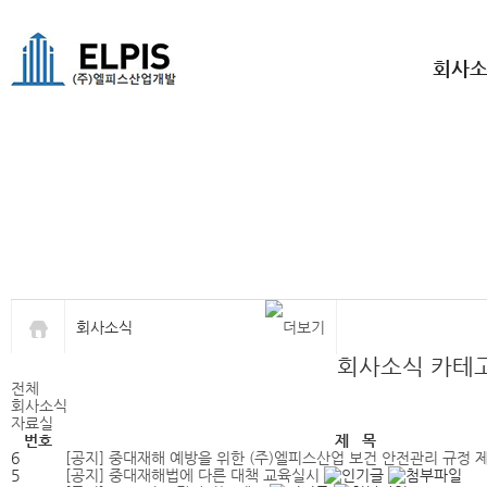
엘피스산업개발
철골, 공장, 강구조물,철골, 공장, 강구조물,철골, 공장, 강구조물
회사
회사소식
회사소식 카테
전체
회사소식
자료실
번호
제 목
6
[공지]
중대재해 예방을 위한 (주)엘피스산업 보건 안전관리 규정 
5
[공지]
중대재해법에 다른 대책 교육실시