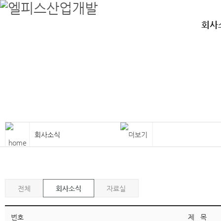
엘피스산업개발
철골, 공장, 강구조물,철골, 공장, 강구조물,철골, 공장, 강구조물
회사
회사소식
전체
회사소식
자료실
번호
제 목