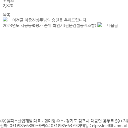
조회수
2,820
목록
이전글
이종진상무님의 승진을 축하드립니다.
2023년도 시공능력평가 순위 확인서(전문건설공제조합)
다음글
(주)엘피스산업개발
|
대표 : 권미영
|
주소: 경기도 김포시 대곶면 용두로 59 (초원
전화: 031)985-6380~3
|
팩스: 031)985-6379
|
이메일 : elpissteel@hanmail.