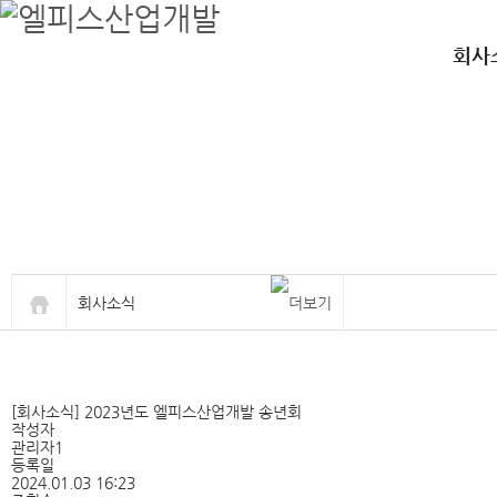
엘피스산업개발
철골, 공장, 강구조물,철골, 공장, 강구조물,철골, 공장, 강구조물
회사
회사소식
[회사소식] 2023년도 엘피스산업개발 송년회
작성자
관리자1
등록일
2024.01.03 16:23