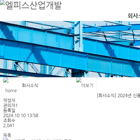
엘피스산업개발
철골, 공장, 강구조물,철골, 공장, 강구조물,철골, 공장, 강구조물
회사
회사소식
[회사소식] 2024년 
작성자
관리자1
등록일
2024.10.10 13:58
조회수
2,041
목록