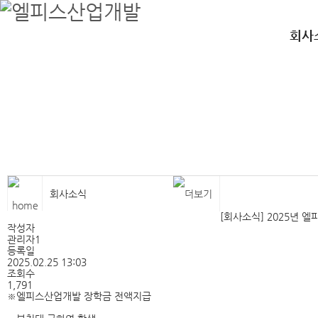
엘피스산업개발
철골, 공장, 강구조물,철골, 공장, 강구조물,철골, 공장, 강구조물
회사
회사소식
[회사소식] 2025년 
작성자
관리자1
등록일
2025.02.25 13:03
조회수
1,791
※엘피스산업개발 장학금 전액지급