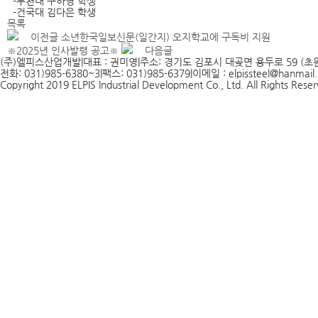
-부천대 구하영 학생
-건국대 김다은 학생
목록
이전글
소년한국일보신문(일간지) 오지학교에 구독비 지원
※2025년 인사발령 공고※
다음글
(주)엘피스산업개발
|
대표 : 권미영
|
주소: 경기도 김포시 대곶면 용두로 59 (초원
전화: 031)985-6380~3
|
팩스: 031)985-6379
|
이메일 : elpissteel@hanmail.
Copyright 2019 ELPIS Industrial Development Co., Ltd. All Rights Rese