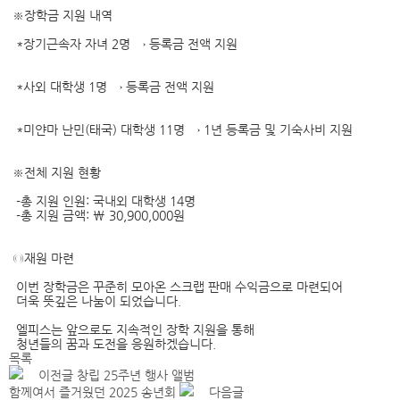
※장학금 지원 내역
*장기근속자 자녀 2명 → 등록금 전액 지원
*사외 대학생 1명 → 등록금 전액 지원
*미얀마 난민(태국) 대학생 11명 → 1년 등록금 및 기숙사비 지원
※전체 지원 현황
-총 지원 인원: 국내외 대학생 14명
-총 지원 금액: \ 30,900,000원
◎재원 마련
이번 장학금은 꾸준히 모아온 스크랩 판매 수익금으로 마련되어
더욱 뜻깊은 나눔이 되었습니다.
엘피스는 앞으로도 지속적인 장학 지원을 통해
청년들의 꿈과 도전을 응원하겠습니다.
목록
이전글
창립 25주년 행사 앨범
함께여서 즐거웠던 2025 송년회
다음글